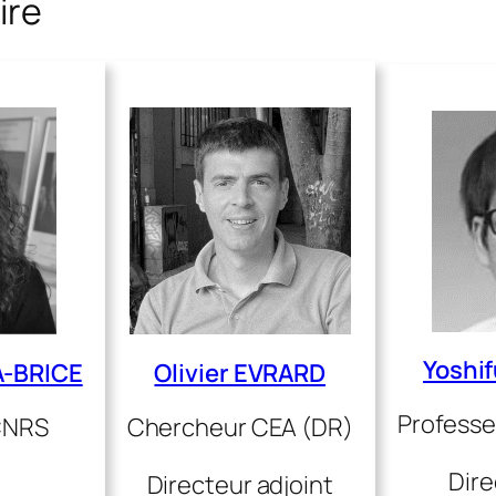
ire
Yoshi
A-BRICE
Olivier EVRARD
Professe
CNRS
Chercheur CEA (DR)
Dire
e
Directeur adjoint