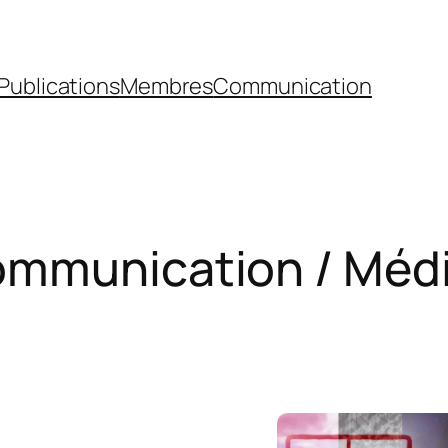
Publications
Membres
Communication
mmunication / Méd