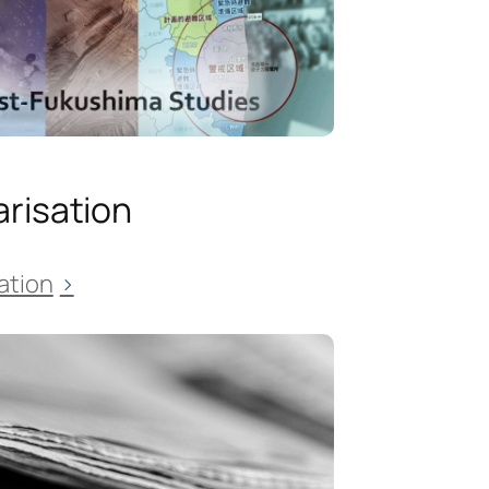
arisation
sation