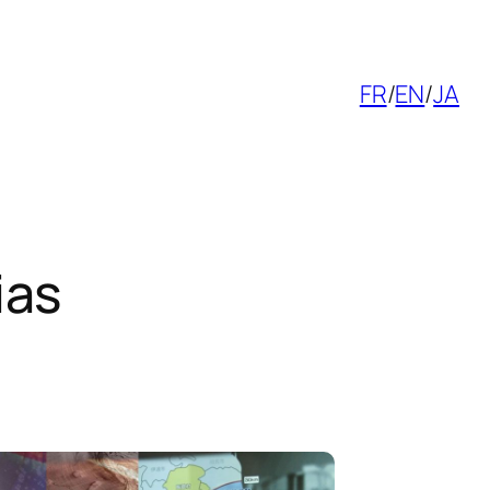
FR
/
EN
/
JA
ias