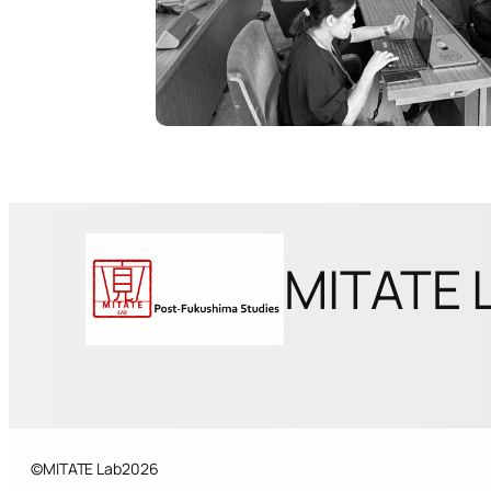
MITATE 
©
MITATE Lab
2026